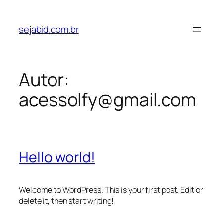
Pular
para
sejabid.com.br
o
conteúdo
Autor:
acessolfy@gmail.com
Hello world!
Welcome to WordPress. This is your first post. Edit or
delete it, then start writing!